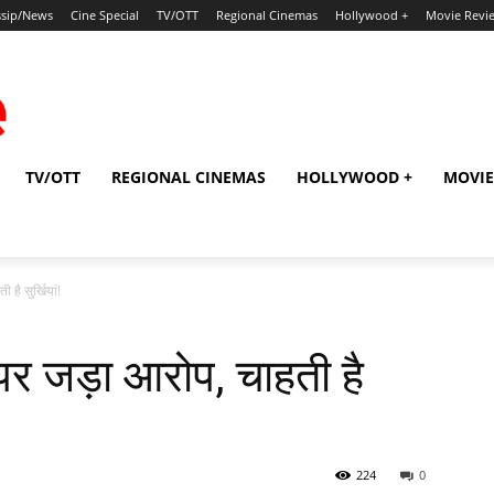
sip/News
Cine Special
TV/OTT
Regional Cinemas
Hollywood +
Movie Revi
TV/OTT
REGIONAL CINEMAS
HOLLYWOOD +
MOVIE
 है सुर्खियां!
ड पर जड़ा आरोप, चाहती है
224
0