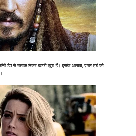
र्ड जॉनी डेप से तलाक लेकर काफी खुश हैं। इसके अलावा, एम्‍बर हर्ड को
ै।’