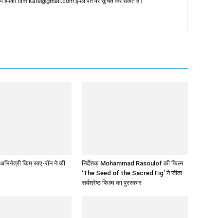
 आप हमको filmikafe@gmail.com ईमेल पते पर सूचित कर सकते हैं।
अभिनेत्री किम साए-रॉन ने की
निर्देशक Mohammad Rasoulof की फिल्म
‘The Seed of the Sacred Fig’ ने जीता
सर्वश्रेष्ठ फिल्म का पुरस्कार