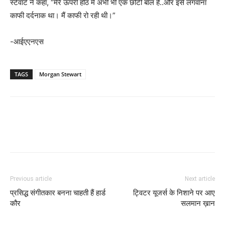
स्टेवार्ट ने कहा, “मेरे ऊपरी होंठ में अभी भी एक छोटी बॉल है..और इसे लगवाना
काफी दर्दनाक था। मैं काफी रो रही थी।”
-आईएएनएस
TAGS
Morgan Stewart
Previous article
Next article
प्रसिद्ध संगीतकार बनना चाहती हैं हार्ड
ट्विटर यूजर्स के निशाने पर आए
कौर
सलमान ख़ान