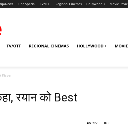
sip/News
Cine Special
TV/OTT
Regional Cinemas
Hollywood +
Movie Revi
TV/OTT
REGIONAL CINEMAS
HOLLYWOOD +
MOVIE
st Kisser
कहा, रयान को Best
222
0