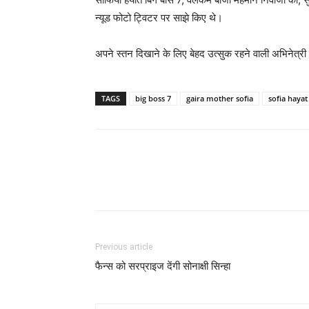
न्‍यूड फोटो ट्विटर पर साझे किए थे।
अपने स्‍तन दिखाने के लिए बेहद उत्‍सुक रहने वाली अभिनेत्र
TAGS
big boss 7
gaira mother sofia
sofia hayat
Previous article
फैन्‍स को सरप्राइज देंगी सोनाक्षी सिन्‍हा