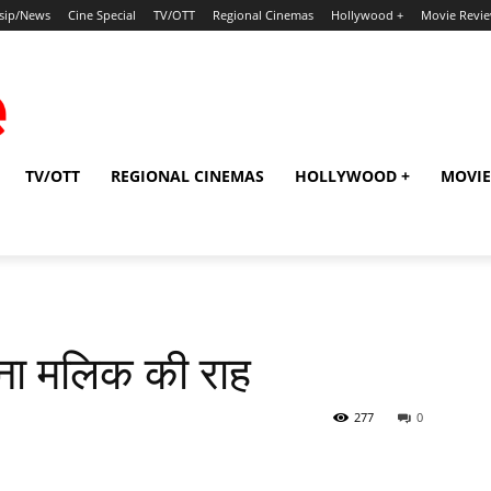
sip/News
Cine Special
TV/OTT
Regional Cinemas
Hollywood +
Movie Revi
TV/OTT
REGIONAL CINEMAS
HOLLYWOOD +
MOVIE
ना मलिक की राह
277
0