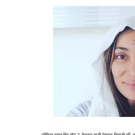
सोफिया हयात बिग बॉस 7, वेलकम बाजी मेहमान निवाजी की, सुप