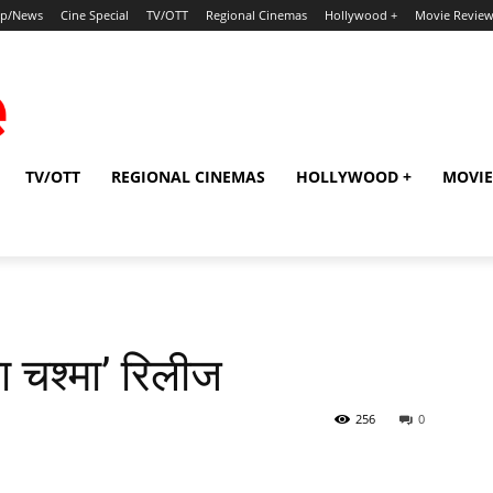
ip/News
Cine Special
TV/OTT
Regional Cinemas
Hollywood +
Movie Revie
TV/OTT
REGIONAL CINEMAS
HOLLYWOOD +
MOVIE
 चश्‍मा’ रिलीज
256
0