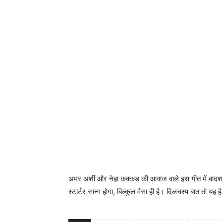
अमर अर्शी और नेहा कक्‍कड़ की आवाज वाले इस गीत में बादशा
स्‍टार्टर सान्‍ग होगा, बिल्‍कुल वैसा ही है। दिलचस्‍प बात तो 