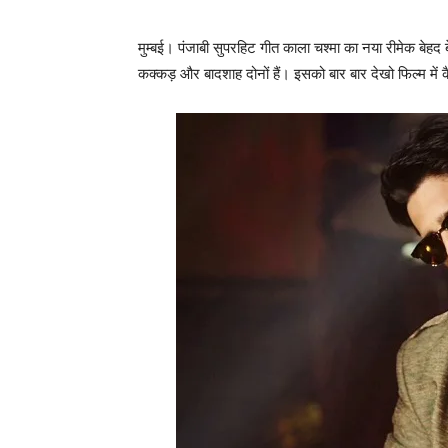
मुम्‍बई। पंजाबी सुपरहिट गीत काला चश्‍मा का नया रीमेक बेहद ब
कक्‍कड़ और बादशाह दोनों हैं। इसको बार बार देखो फिल्‍म में कै