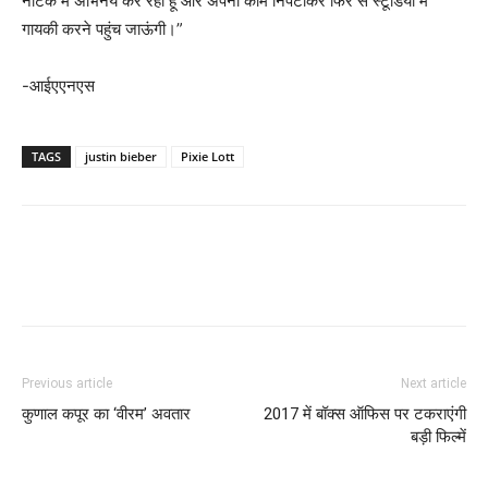
नाटक में अभिनय कर रही हूं और अपना काम निपटाकर फिर से स्टूडियों में
गायकी करने पहुंच जाऊंगी।”
-आईएएनएस
TAGS
justin bieber
Pixie Lott
Previous article
Next article
कुणाल कपूर का ‘वीरम’ अवतार
2017 में बॉक्‍स ऑफिस पर टकराएंगी
बड़ी फिल्‍में