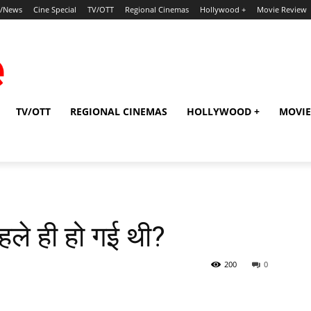
p/News
Cine Special
TV/OTT
Regional Cinemas
Hollywood +
Movie Review
TV/OTT
REGIONAL CINEMAS
HOLLYWOOD +
MOVIE
पहले ही हो गई थी?
200
0