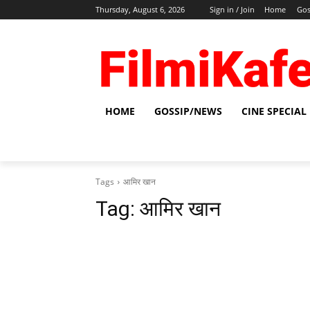
Thursday, August 6, 2026
Sign in / Join
Home
Gos
HOME
GOSSIP/NEWS
CINE SPECIAL
Tags
आमिर खान
Tag:
आमिर खान