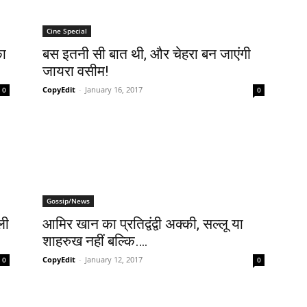
Cine Special
का
बस इतनी सी बात थी, और चेहरा बन जाएंगी
जायरा वसीम!
CopyEdit
-
January 16, 2017
0
0
Gossip/News
ली
आमिर खान का प्रतिद्वंद्वी अक्‍की, सल्‍लू या
शाहरुख नहीं बल्‍कि….
CopyEdit
-
January 12, 2017
0
0