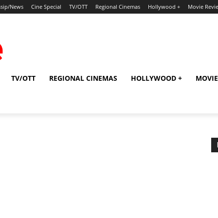
sip/News
Cine Special
TV/OTT
Regional Cinemas
Hollywood +
Movie Revi
TV/OTT
REGIONAL CINEMAS
HOLLYWOOD +
MOVIE