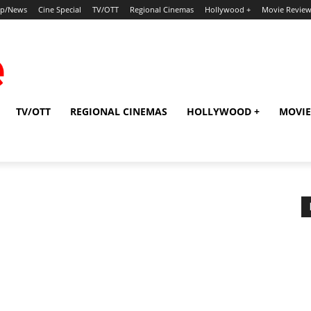
ip/News
Cine Special
TV/OTT
Regional Cinemas
Hollywood +
Movie Revie
TV/OTT
REGIONAL CINEMAS
HOLLYWOOD +
MOVIE