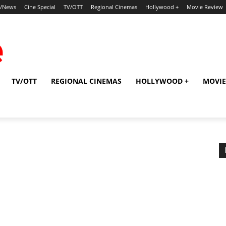
p/News
Cine Special
TV/OTT
Regional Cinemas
Hollywood +
Movie Review
TV/OTT
REGIONAL CINEMAS
HOLLYWOOD +
MOVIE