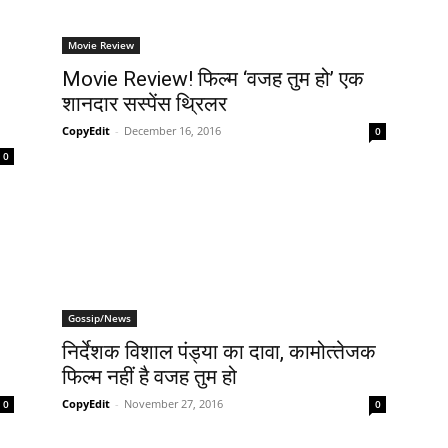
Movie Review
Movie Review! फिल्‍म ‘वजह तुम हो’ एक
शानदार सस्‍पेंस थ्रिलर
CopyEdit
-
December 16, 2016
0
0
Gossip/News
निर्देशक विशाल पंड्या का दावा, कामोत्‍तेजक
फिल्‍म नहीं है वजह तुम हो
CopyEdit
-
November 27, 2016
0
0