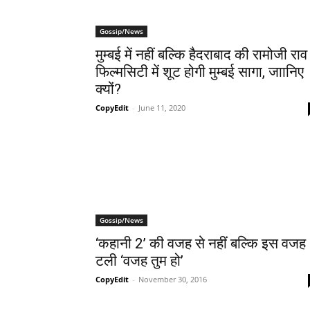
Gossip/News
मुम्‍बई में नहीं बल्कि हैदराबाद की रामोजी राव
फिल्‍मसिटी में शूट होगी मुम्‍बई सागा, जाानिए
क्‍यों?
CopyEdit
-
June 11, 2020
Gossip/News
‘कहानी 2’ की वजह से नहीं बल्‍कि इस वजह
टली ‘वजह तुम हो’
CopyEdit
-
November 30, 2016