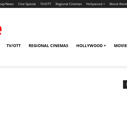
sip/News
Cine Special
TV/OTT
Regional Cinemas
Hollywood +
Movie Revi
TV/OTT
REGIONAL CINEMAS
HOLLYWOOD +
MOVIE