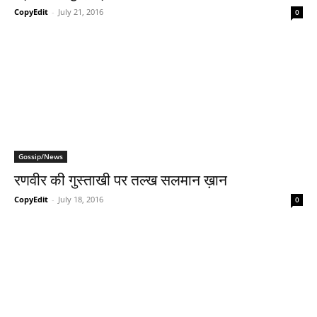
CopyEdit
-
July 21, 2016
0
Gossip/News
रणवीर की गुस्‍ताखी पर तल्‍ख सलमान ख़ान
CopyEdit
-
July 18, 2016
0