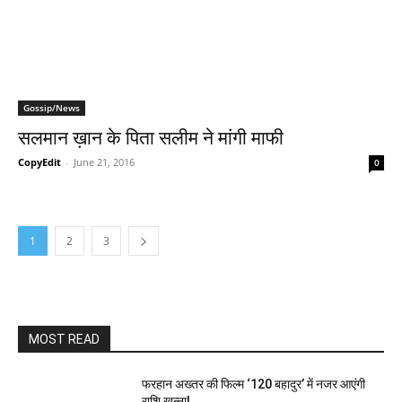
Gossip/News
सलमान ख़ान के पिता सलीम ने मांगी माफी
CopyEdit
-
June 21, 2016
0
1
2
3
MOST READ
फरहान अख्तर की फिल्म ‘120 बहादुर’ में नजर आएंगी
राशि खन्ना!