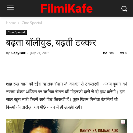
Home
Cine Special
Cine Special
बढ़ता बॉलीवुड, बढ़ती टक्‍कर
By
CopyEdit
-
July 21, 2016
284
0
शाह रुख़ ख़ान की रईस ऋतिक रोशन की काबिल से टकराएगी। अक्षय कुमार की
रुस्‍तम बॉक्‍स ऑफिस पर ऋतिक रोशन की मोहनजो दारो से दो हाथ करेगी। इस
साल बहुत सारी फिल्‍में आगे पीछे खिसकी हैं। कुछ फिल्‍म निर्माता कंपनियां तो
फिल्‍मों की तारीख़ आगे पीछे करने में ही उलझी रही।