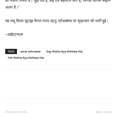
की भावना जरूरी है। मुझे पता है, कई ऐसे बेहतरीन लोग हैं, जिनके लैंगिक रूझान
अलग हैं।”
यह लघु फिल्म यूट्यूब चैनल नजर बट्टू प्रोडक्शंस पर शुक्रवार को जारी हुई।
–आईएएनएस
TAGS
amal sehrawat
Gay Rishta Kya Kehlata Hai
Yeh Rishta Kya Kehlata Hai
Previous article
Next article