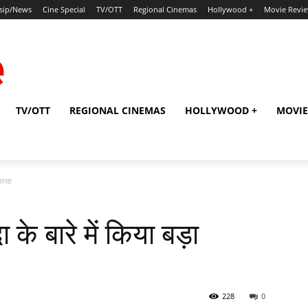
sip/News
Cine Special
TV/OTT
Regional Cinemas
Hollywood +
Movie Revi
TV/OTT
REGIONAL CINEMAS
HOLLYWOOD +
MOVIE
ुलासा
 के बारे में किया बड़ा
228
0