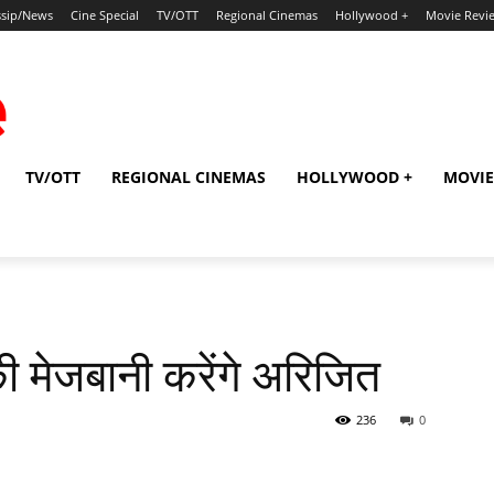
sip/News
Cine Special
TV/OTT
Regional Cinemas
Hollywood +
Movie Revi
TV/OTT
REGIONAL CINEMAS
HOLLYWOOD +
MOVIE
ी मेजबानी करेंगे अरिजित
236
0