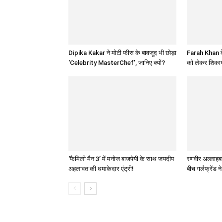
Dipika Kakar ने मोटी फीस के बावजूद भी छोड़ा
Farah Khan के
‘Celebrity MasterChef’, जानिए क्यों?
को लेकर शिकाय
‘फैमिली मैन 3’ में मनोज बाजपेयी के साथ जयदीप
रणवीर अल्लाहबादि
अहलावत की धमाकेदार एंट्री!
बीच गर्लफ्रेंड न