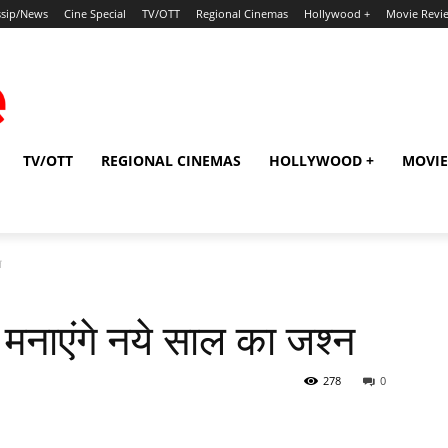
sip/News
Cine Special
TV/OTT
Regional Cinemas
Hollywood +
Movie Revi
TV/OTT
REGIONAL CINEMAS
HOLLYWOOD +
MOVIE
न
 मनाएंगे नये साल का जश्‍न
278
0