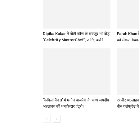
Dipika Kakar ने मोटी फीस के बावजूद भी छोड़ा
Farah Khan के
‘Celebrity MasterChef’, जानिए क्यों?
को लेकर शिकाय
‘फैमिली मैन 3’ में मनोज बाजपेयी के साथ जयदीप
रणवीर अल्लाहबादि
अहलावत की धमाकेदार एंट्री!
बीच गर्लफ्रेंड न