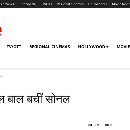
sip/News
Cine Special
TV/OTT
Regional Cinemas
Hollywood +
Movie Revi
TV/OTT
REGIONAL CINEMAS
HOLLYWOOD +
MOVIE
ेकर
ाल बाल बचीं सोनल
538
0