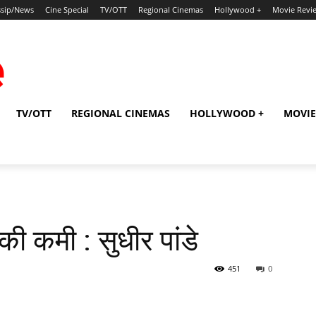
sip/News
Cine Special
TV/OTT
Regional Cinemas
Hollywood +
Movie Revi
TV/OTT
REGIONAL CINEMAS
HOLLYWOOD +
MOVIE
की कमी : सुधीर पांडे
451
0