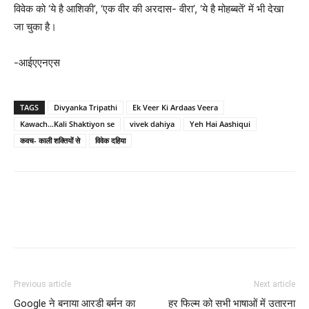
विवेक को ‘ये है आशिकी’, ‘एक वीर की अरदास- वीरा’, ‘ये है मोहब्बतें’ में भी देखा
जा चुका है।
-आईएएनएस
TAGS
Divyanka Tripathi
Ek Veer Ki Ardaas Veera
Kawach…Kali Shaktiyon se
vivek dahiya
Yeh Hai Aashiqui
कवच- काली शक्तियों से
विवेक दहिया
Previous article
Next article
Google ने बनाया आरडी बर्मन का
हर फिल्‍म को सभी भाषाओं में उतारना