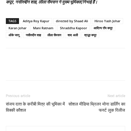
कपूर, नसीरुद्दीन शाह, लीला सैमसन ने मुख्‍य भूमिकाएं निभाई हैं।
TAGS
Aditya Roy Kapur
directed by Shaad Ali
Hiroo Yash Johar
Karan Johar
Mani Ratnam
Shraddha Kapoor
आदित्य रॉय कपूर
ओके जानू
नसीरुद्दीन शाह
लीला सैमसन
शाद अली
श्रद्धा कपूर
Previous article
Next article
संजय दत्‍त के करीबी मित्र की भूमिका में
सोशल मीडिया थ्रिलर मोना डार्लिंग का
विक्‍की कौशल
फर्स्‍ट लुक रिलीज