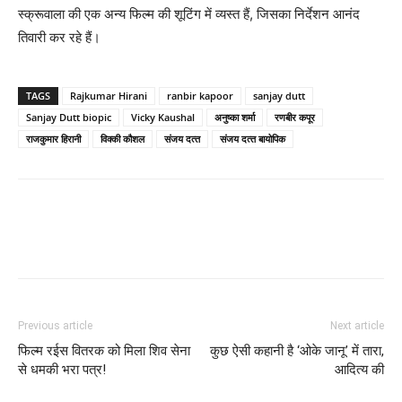
स्‍क्रूवाला की एक अन्‍य फिल्‍म की शूटिंग में व्‍यस्‍त हैं, जिसका निर्देशन आनंद
तिवारी कर रहे हैं।
TAGS
Rajkumar Hirani
ranbir kapoor
sanjay dutt
Sanjay Dutt biopic
Vicky Kaushal
अनुष्‍का शर्मा
रणबीर कपूर
राजकुमार हिरानी
विक्‍की कौशल
संजय दत्‍त
संजय दत्‍त बायोपिक
Previous article
Next article
फिल्‍म रईस वितरक को मिला शिव सेना
कुछ ऐसी कहानी है ‘ओके जानू’ में तारा,
से धमकी भरा पत्र!
आदित्‍य की