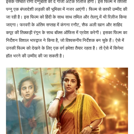
इसके पश्‍चात राणा दग्‍गुबाती की द गाजी अटैक रिलीज होगी। इस फिल्‍म में तापसी
पन्‍नु एक बंग्‍लादेशी लड़की की भूमिका में नजर आएंगी। फिल्‍म से काफी उम्‍मीद की
जा रही है। इस फिल्‍म को हिंदी के साथ साथ तमिल और तेलगू में भी रिलीज किया
जाएगा। फरवरी के अंतिम सप्‍ताह में कंगना रनौट, सैफ अली खान और शाहिद
कपूर की तिक्‍कड़ी रंगून के साथ बॉक्‍स ऑफिस में प्रवेश करेगी। इसका फिल्‍म का
निर्देशन विशाल भारद्वाज ने किया है, जो विश्‍वसनीय निर्देशक बन चुके हैं। ऐसे में
उनकी फिल्‍म को देखने के लिए एक वर्ग हमेशा तैयार रहता है। तो ऐसे में सिनेमा
हॉल भरने की उम्‍मीद की जा सकती है।