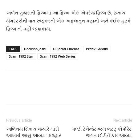
અર્બન ગુજરાતી ફિલ્મમાં આ ફિલ્મ એક એવરેજ ફિલ્મ છે, છતાંય
યંગસ્ટર્સની વાત રજૂ કરતી એક અફલાતુન કહાની અને કંઈક હટકે
ફિલ્મ તો કહી જ શકાય.
TAGS
Deeksha Joshi
Gujarati Cinema
Pratik Gandhi
Scam 1992 Star
Scam 1992 Web Series
Previous article
Next article
અભિનય સિવાય જ્યારે મારી
મલ્ટી ટેલેન્ડેટ જય ભટટ્ કોર્પોરેટ
આંખમાં આંસુ આવ્યા : મલ્હાર
જગત છોડીને કેમ આવ્યા