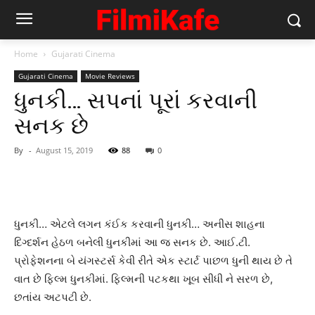
Home
Gujarati Cinema
Gujarati Cinema
Movie Reviews
ધુનકી… સપનાં પૂરાં કરવાની
સનક છે
By
-
August 15, 2019
88
0
ધુનકી… એટલે લગન કંઈક કરવાની ધુનકી… અનીસ શાહના
દિગ્દર્શન હેઠળ બનેલી ધુનકીમાં આ જ સનક છે. આઈ.ટી.
પ્રોફેશનના બે યંગસ્ટર્સ કેવી રીતે એક સ્ટાર્ટ પાછળ ધુની થાય છે તે
વાત છે ફિલ્મ ધુનકીમાં. ફિલ્મની પટકથા ખૂબ સીધી ને સરળ છે,
છતાંય અટપટી છે.