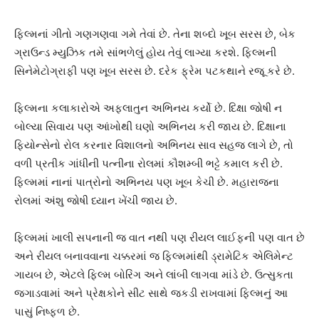
ફિલ્મનાં ગીતો ગણગણવા ગમે તેવાં છે. તેના શબ્દો ખૂબ સરસ છે, બેક
ગ્રાઉન્ડ મ્યુઝિક તમે સાંભળેલું હોય તેવું લાગ્યા કરશે. ફિલ્મની
સિનેમેટોગ્રાફી પણ ખૂબ સરસ છે. દરેક ફ્રેમ પટકથાને રજૂ કરે છે.
ફિલ્મના કલાકારોએ અફલાતુન અભિનય કર્યો છે. દિક્ષા જોષી ન
બોલ્યા સિવાય પણ આંખોથી ઘણો અભિનય કરી જાય છે. દિક્ષાના
ફિયોન્સેનો રોલ કરનાર વિશાલનો અભિનય સાવ સહજ લાગે છે, તો
વળી પ્રતીક ગાંધીની પત્નીના રોલમાં કૌશમ્બી ભટ્ટે કમાલ કરી છે.
ફિલ્મમાં નાનાં પાત્રોનો અભિનય પણ ખૂબ કેચી છે. મહારાજના
રોલમાં અંશુ જોષી ધ્યાન ખેંચી જાય છે.
ફિલ્મમાં ખાલી સપનાની જ વાત નથી પણ રીયલ લાઈફની પણ વાત છે
અને રીયલ બનાવવાના ચક્કરમાં જ ફિલ્મમાંથી ડ્રામેટિક એલિમેન્ટ
ગાયબ છે, એટલે ફિલ્મ બોરિંગ અને લાંબી લાગવા માંડે છે. ઉત્સુકતા
જગાડવામાં અને પ્રેક્ષકોને સીટ સાથે જકડી રાખવામાં ફિલ્મનું આ
પાસું નિષ્ફળ છે.