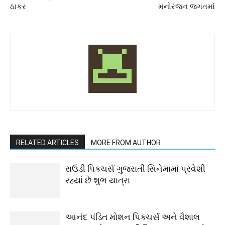
ઠાકર
મનોરંજન જગતમાં
RELATED ARTICLES
MORE FROM AUTHOR
રાઉડી પિક્ચર્સ ગુજરાતી સિનેમામાં પ્રવેશી
રહ્યાં છે શુભ યાત્રા
આનંદ પંડિત મોશન પિક્ચર્સ અને વૈશાલ