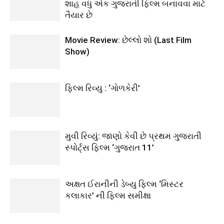
શાહ વધુ એક ગુજરાતી ફિલ્મ બનાવવા માટે
તૈયાર છે
Movie Review: છેલ્લો શો (Last Film
Show)
ફિલ્મ રિવ્યુ : ‘ગોળકેરી’
મુવી રિવ્યું: જાણો કેવી છે પ્રથમ ગુજરાતી
સ્પોર્ટ્સ ફિલ્મ ‘ગુજરાત 11’
અક્ષત ઈરાનીની ડેબ્યુ ફિલ્મ ‘મિસ્ટર
કલાકાર’ ની ફિલ્મ સમીક્ષા