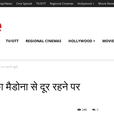
sip/News
Cine Special
TV/OTT
Regional Cinemas
Hollywood +
Movie Revi
TV/OTT
REGIONAL CINEMAS
HOLLYWOOD +
MOVIE
हने पर जतायी खुशी
ा मैडोना से दूर रहने पर
240
0