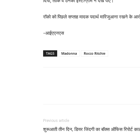
दिया, ताकि वे उनका इंस्टाग्राम न देख पाएं।
रॉको को पिछले सप्ताह मादक पदार्थ मारिजुआना रखने के आरो
-आईएएनएस
TAGS
Madonna
Rocco Ritchie
Previous article
शुरूआती तीन दिन, डियर जिंदगी का बॉक्‍स ऑफिस रिपोर्ट कार्