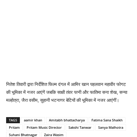
नितेश तिवारी द्वारा निर्देशित फिल्‍म दंगल में आमिर खान पहलवान महावीर फोगट
की भूमिका में नजर आएंगें जबकि साक्षी तंवर पत्‍नी और फातिमा सना शेख, सन्‍या
मल्‍होत्रा, जैरा वसीम, सुहानी भटनागर बेटियों की भूमिका में नजर आएंगीं।
TAGS
aamir khan
Amitabh bhattacharya
Fatima Sana Shaikh
Pritam
Pritam Music Director
Sakshi Tanwar
Sanya Malhotra
Suhani Bhatnagar
Zaira Wasim