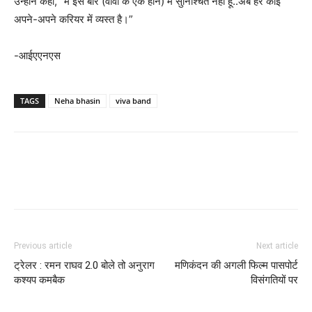
उन्होंने कहा, “मैं इस बारे (वीवा के एक होने) में सुनिश्चित नहीं हूं..अब हर कोई
अपने-अपने करियर में व्यस्त है।”
-आईएएनएस
TAGS
Neha bhasin
viva band
Previous article
Next article
ट्रेलर : रमन राघव 2.0 बोले तो अनुराग
मणिकंदन की अगली फिल्‍म पासपोर्ट
कश्‍यप कमबैक
विसंगतियों पर