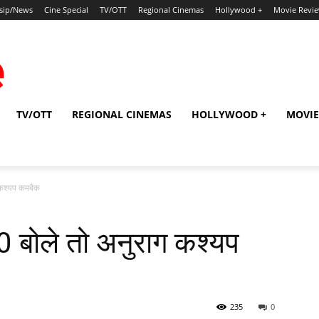
sip/News
Cine Special
TV/OTT
Regional Cinemas
Hollywood +
Movie Revi
TV/OTT
REGIONAL CINEMAS
HOLLYWOOD +
MOVIE
 कश्‍यप कमबैक
0 बोले तो अनुराग कश्‍यप
235
0