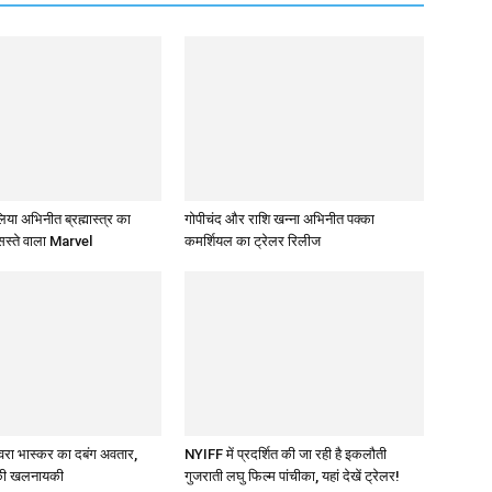
 अभिनीत ब्रह्मास्‍त्र का
गोपीचंद और राशि खन्‍ना अभिनीत पक्का
सस्‍ते वाला Marvel
कमर्शियल का ट्रेलर रिलीज
स्‍वरा भास्‍कर का दबंग अवतार,
NYIFF में प्रदर्शित की जा रही है इकलौती
 की खलनायकी
गुजराती लघु फिल्‍म पांचीका, यहां देखें ट्रेलर!