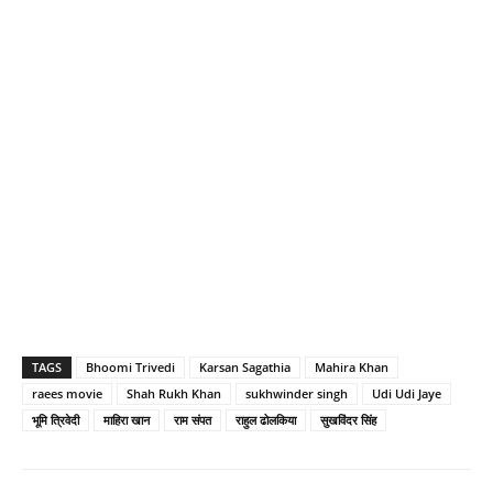
TAGS
Bhoomi Trivedi
Karsan Sagathia
Mahira Khan
raees movie
Shah Rukh Khan
sukhwinder singh
Udi Udi Jaye
भूमि त्रिवेदी
माहिरा खान
राम संपत
राहुल ढोलकिया
सुखविंदर सिंह