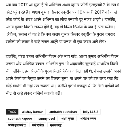
अब जब 2017 आ चुका है तो अभिनेता अक्षय कुमार जॉली एलएलबी 2 के रूप में
कोर्ट पहुंच रहे हैं। अक्षय कुमार सिल्‍वर स्‍क्रीन पर 10 फरवरी 2017 को काले
कोट कोर्ट के अंदर अपने अभिनय का लोहा मनवाते हुए नजर आएंगे। हालांकि,
अक्षय कुमार कितने सफल होते हैं, यह तो फिल्‍म रिलीज के बाद ही पता चलेगा।
लेकिन, सवाल तो यह है कि क्‍या अक्षय कुमार सिल्‍वर स्‍क्रीन के पुराने दमदार
वकीलों की कतार में खड़े नजर आएंगे या उनसे भी एक कदम आगे होंगे?
हालांकि, परेश रावल अभिनीत फिल्‍म ओह माय गॉड, अक्षय कुमार अभिनीत फिल्‍म
रुस्‍तम और अभिषेक बच्‍चन अभिनीत गुरू भी अदालतीय सुनवाई आधारित फिल्‍में
थी। लेकिन, इन फिल्‍मों के मुख्‍य सितारे पेशेवर वकील नहीं थे, केवल उन्‍होंने अपने
अपने केसों का नेतृत्‍व करने का विकल्‍प चुना, या अपने पक्ष को इस तरह रखा कि
कोई वकील भी नहीं रख सकता था। दलीलें इतनी मजबूत थी कि सिने दर्शकों को
सीट से खड़े होकर तालियां बजानी पड़ी।
TAGS
akshay kumar
amitabh bachchan
Jolly LLB 2
subhash kapoor
sunny deol
अक्षय कुमार
अमिताभ बच्चन
जॉली एलएलबी 2
सनी देओल
सुभाष कपूर