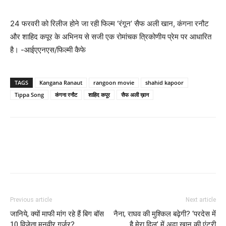
24 फरवरी को रिलीज होने जा रही फिल्‍म ‘रंगून’ सैफ अली खान, कंगना रनौट
और शाहिद कपूर के अभिनय से सजी एक रोमांचक त्रिकोणीय प्रेम पर आधारित
है। -आईएएनएस/फिल्‍मी कैफे
TAGS
Kangana Ranaut
rangoon movie
shahid kapoor
Tippa Song
कंगना रनौट
शाहिद कपूर
सैफ अली ख़ान
Previous article
Next article
जानिये, क्‍यों माफी मांग रहे हैं बिग बॉस
नैना, राघव की मुश्‍किल बढ़ेगी? ‘परदेस में
10 विजेता मनवीर गुर्जर?
है मेरा दिल’ में अदा खान की एंट्री