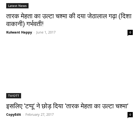
Latest News
तारक मेहता का उल्‍टा चश्‍मा की दया जेठालाल गढ़ा (दिशा
वाकानी) गर्भवती!
Kulwant Happy
-
June 1, 2017
0
TV/OTT
इसलिए ‘टप्‍पू’ ने छोड़ दिया ‘तारक मेहता का उल्‍टा चश्‍मा’
CopyEdit
-
February 27, 2017
0