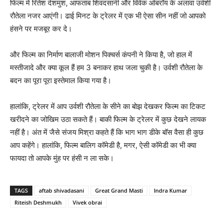
फिल्‍म में रितेश देशमुश, आफताब शिवदसानी और विवेक ओबरॉय के अलावा उर्वशी
रौतेला नजर आएंगी। ढाई मिनट के ट्रेलर में एक भी ऐसा सीन नहीं जो आपको
हंसने पर मजबूर कर दे।
और फिल्‍म का निर्माण बालाजी मोशन पिक्‍चर्स कंपनी ने किया है, जो हाल में
मस्‍तीजादे और क्‍या कूल हैं हम 3 बनाकर हाथ जला चुकी है। उर्वशी रौतेला के
बदन का पूरा पूरा इस्‍तेमाल किया गया है।
हालांकि, ट्रेलर में आप उर्वशी रौतेला के सीने का बोझ देखकर फिल्‍म का टिकट
खरीदने का जोखिम उठा सकते हैं। बाकी फिल्‍म के ट्रेलर में कुछ देखने लायक
नहीं है। अंत में जैसे संजय मिश्रा कहते हैं कि भाग भाग डीके बॉस वैसा ही कुछ
आप कहेंगे। हालांकि, फिल्‍म बालिग कॉमेडी है, मगर, ऐसी कॉमेडी का भी क्‍या
फायदा तो आपके मुंह पर हंसी न ला सके।
TAGS
aftab shivadasani
Great Grand Masti
Indra Kumar
Riteish Deshmukh
Vivek obrai