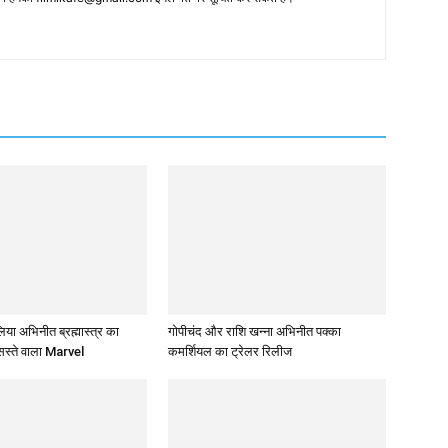
 अभिनीत ब्रह्मास्‍त्र का
गोपीचंद और राशि खन्‍ना अभिनीत पक्का
सस्‍ते वाला Marvel
कमर्शियल का ट्रेलर रिलीज