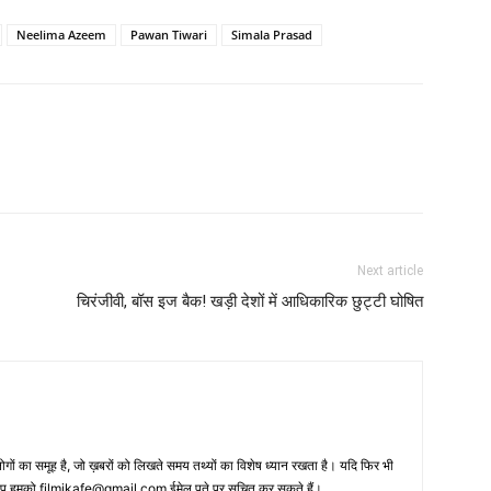
Neelima Azeem
Pawan Tiwari
Simala Prasad
Next article
चिरंजीवी, बॉस इज बैक! खड़ी देशों में आधिकारिक छुट्टी घोषित
 का समूह है, जो ख़बरों को लिखते समय तथ्‍यों का विशेष ध्‍यान रखता है। यदि फिर भी
 आप हमको filmikafe@gmail.com ईमेल पते पर सूचित कर सकते हैं।