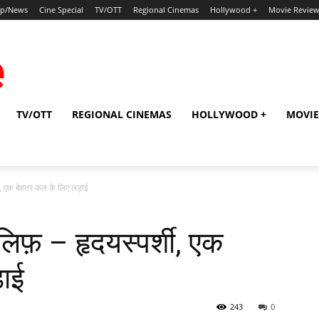
ip/News
Cine Special
TV/OTT
Regional Cinemas
Hollywood +
Movie Revie
TV/OTT
REGIONAL CINEMAS
HOLLYWOOD +
MOVIE
ी, एक बेहतर कल के लिए लड़ाई
फ़ – हृदयस्‍पर्शी, एक
़ाई
243
0