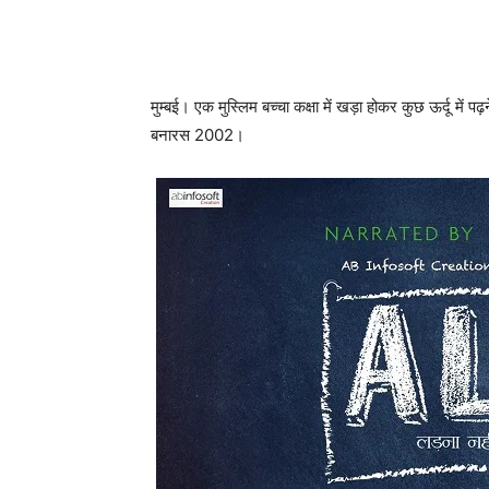
मुम्‍बई। एक मुस्‍लिम बच्‍चा कक्षा में खड़ा होकर कुछ ऊर्दू
बनारस 2002।