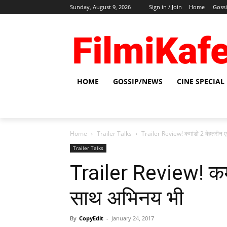
Sunday, August 9, 2026
Sign in / Join
Home
Goss
HOME
GOSSIP/NEWS
CINE SPECIAL
Home
Trailer Talks
Trailer Review! कमांडो 2 बेहतरीन ए
Trailer Talks
Trailer Review! कमा
साथ अभिनय भी
By
CopyEdit
-
January 24, 2017