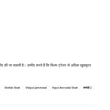
मीद की जा सकती है। उम्‍मीद करते हैं कि फिल्‍म ट्रेलर से अधिक खूबसूरत
Shefali Shah
Vidyut Jammwal
Vipul Amrutlal Shah
कमांडो 2