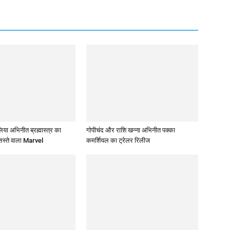
 अभिनीत ब्रह्मास्‍त्र का
गोपीचंद और राशि खन्‍ना अभिनीत पक्का
सस्‍ते वाला Marvel
कमर्शियल का ट्रेलर रिलीज