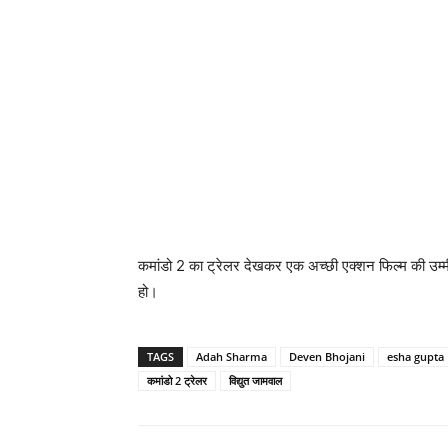
कमांडो 2 का ट्रेलर देखकर एक अच्‍छी एक्‍शन फिल्‍म की उम्‍
हो।
TAGS
Adah Sharma
Deven Bhojani
esha gupta
कमांडो 2 ट्रेलर
विद्युत जामवाल