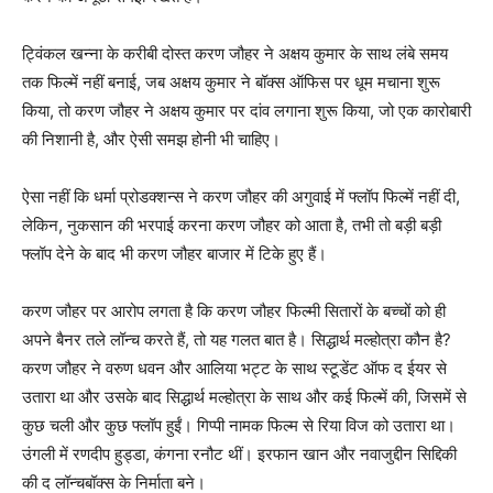
ट्विंकल खन्‍ना के करीबी दोस्‍त करण जौहर ने अक्षय कुमार के साथ लंबे समय
तक फिल्‍में नहीं बनाई, जब अक्षय कुमार ने बॉक्‍स ऑफिस पर धूम मचाना शुरू
किया, तो करण जौहर ने अक्षय कुमार पर दांव लगाना शुरू किया, जो एक कारोबारी
की निशानी है, और ऐसी समझ होनी भी चाहिए।
ऐसा नहीं कि धर्मा प्रोडक्‍शन्‍स ने करण जौहर की अगुवाई में फ्लॉप फिल्‍में नहीं दी,
लेकिन, नुकसान की भरपाई करना करण जौहर को आता है, तभी तो बड़ी बड़ी
फ्लॉप देने के बाद भी करण जौहर बाजार में टिके हुए हैं।
करण जौहर पर आरोप लगता है कि करण जौहर फिल्‍मी सितारों के बच्‍चों को ही
अपने बैनर तले लॉन्‍च करते हैं, तो यह गलत बात है। सिद्धार्थ मल्‍होत्रा कौन है?
करण जौहर ने वरुण धवन और आलिया भट्ट के साथ स्‍टूडेंट ऑफ द ईयर से
उतारा था और उसके बाद सिद्धार्थ मल्‍होत्रा के साथ और कई फिल्‍में की, जिसमें से
कुछ चली और कुछ फ्लॉप हुईं। गिप्‍पी नामक फिल्‍म से रिया विज को उतारा था।
उंगली में रणदीप हुड्डा, कंगना रनौट थीं। इरफान खान और नवाजुद्दीन सिद्द‍िकी
की द लॉन्‍चबॉक्‍स के निर्माता बने।