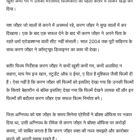
खुशी कभी गम ने उसको भरोसेमंद फिल्‍मकारों की पहली कतार में लाकर खड़ा कर
दिया।
यश जौहर जो सालों से करने में असमर्थ रहे, करण जौहर ने कुछ सालों में कर
दिखाया। एक के बाद एक सफल देने के बाद भी करण जौहर ने अपने पिता के
रहते धर्मा प्रोडक्‍शन्‍स वाली सीट नहीं संभाली। साल 2004 तक पूरी सक्रिय के
साथ करण जौहर ने कॉस्ट्यूम डिजाइनर का काम भी देखा।
बतौर फिल्‍म निर्देशक करण जौहर ने कभी खुशी कभी गम, कभी अलविदा न
कहना, माय नेम इज खान, स्‍टूडेंट ऑफ द ईयर, ए दिल है मुश्‍किल जैसी फिल्‍में दी
हैं। ऐसा नहीं है कि करण जौहर की फिल्‍मों को इसलिए देखा गया कि उनकी फिल्‍मों
के सितारे बेहतरीन थे बल्कि इसलिए देखा गया कि फिल्‍में देखने लायक थीं और इन
फिल्‍मों की बदौलत करण जौहर एक सफल फिल्‍म निर्माता बने।
जिस अग्निपथ को यश जौहर के समय सिनेमा प्रेमियों ने बॉक्‍स ऑफिस पर नकार
दिया था, उसी अग्निपथ के रीमेक से करण जौहर ने बॉक्‍स ऑफिस पर करोड़ों
कमाए, जो साबित करता है कि करण जौहर वक्‍त की नब्‍ज समझते और कारोबार
करने की अनूठी समझ रखते हैं।