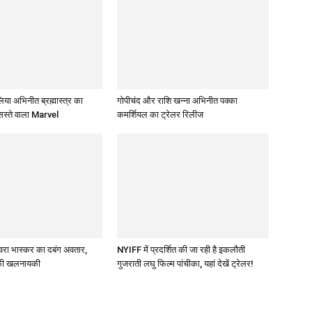
 अभिनीत ब्रह्मास्‍त्र का
गोपीचंद और राशि खन्‍ना अभिनीत पक्का
सस्‍ते वाला Marvel
कमर्शियल का ट्रेलर रिलीज
स्‍वरा भास्‍कर का दबंग अवतार,
NYIFF में प्रदर्शित की जा रही है इकलौती
 की खलनायकी
गुजराती लघु फिल्‍म पांचीका, यहां देखें ट्रेलर!