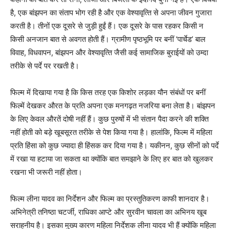
है, एक बांझपन का संताप भोग रही है और एक वेश्‍यावृत्‍ति से अपना जीवन गुजारा
करती है। तीनों एक दूसरे से जुड़ी हुईं हैं। एक दूसरे के पास रहकर किसी न
किसी अनजान बात से अवगत होती हैं। ग्रामीण पृष्‍ठभूमि पर बनीं ‘पार्चेड’ बाल
विवाह, विधवापन, बांझपन और वेश्‍यावृत्‍ति जैसी कई सामाजिक बुराईयों को उम्‍दा
तरीके से पर्दे पर रखती है।
फिल्‍म में दिखाया गया है कि किस तरह एक किशोर लड़का यौन संबंधों पर बनीं
फिल्‍में देखकर औरत के प्रति अपना एक मनगढ़त नजरिया बना लेता है। बांझपन
के लिए केवल औरतें दोषी नहीं हैं। कुछ पुरुषों में भी संतान पैदा करने की शक्‍ति
नहीं होती को बड़े खूबसूरत तरीके से पेश किया गया है। हालांकि, फिल्‍म में महिला
प्रति हिंसा को कुछ ज्‍यादा ही हिंसक कर दिया गया है। यकीनन, कुछ सीनों को पर्दे
में रखा या हटाया जा सकता था क्‍योंकि बात समझाने के लिए हर बात को खुलकर
रखना भी जरूरी नहीं होता।
फिल्‍म लीना यादव का निर्देशन और फिल्‍म का प्रस्‍तुतिकरण काफी शानदार है।
अभिनेत्री तनिष्‍ठा चटर्जी, राधिका आप्‍टे और सुरवीन चावला का अभिनय खूब
सराहनीय है। इसका मुख्‍य कारण महिला निर्देशक लीना यादव भी हैं क्‍योंकि महिला