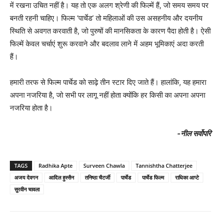
में रखना उचित नहीं है। यह तो एक अलग श्रेणी की फिल्‍में हैं, जो समय समय पर
बनती रहनी चाहिए। फिल्‍म ‘पार्चेड’ तो महिलाओं की उस असहनीय और दयनीय
स्‍थिति से अवगत करवाती है, जो पुरुषों की मानसिकता के कारण पैदा होती है। ऐसी
फिल्‍में केवल चर्चाएं शुरू करवाने और बदलाव लाने में अहम भूमिकाएं अदा करती
हैं।
हमारी तरफ से फिल्‍म पार्चेड को साढ़े तीन स्‍टार दिए जाते हैं। हालांकि, यह हमारा
अपना नजरिया है, जो सभी पर लागू नहीं होता क्‍योंकि हर किसी का अपना अपना
नजरिया होता है।
-नील सर्वोपरि
TAGS
Radhika Apte
Surveen Chawla
Tannishtha Chatterjee
अजय देवगन
आदिल हुस्‍सैन
तनिष्‍ठा चैटर्जी
पार्चेड
पार्चेड फिल्‍म
राधिका आप्टे
सुरवीन चावला