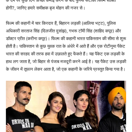
के दम पर कुछ दिन अच्‍छी कमाई करने के बाद फुस्‍स फटाका फिल्‍म साबित
होगी?, जानिए हमारे समीक्षक बृज मोहन की नजर से।
फिल्‍म की कहानी में चार किरदार हैं, बिहारन लड़की (आलिया भट्ट), पुलिस
अधिकारी सरताज सिंह (दिलजीत दुसांझ), गभरू टॉमी सिंह (शाहिद कपूर) और
डॉक्‍टर प्रीत (करीना कपूर)। फिल्‍म की कहानी भारत पाकिस्‍तान की सीमा से शुरू
होती है। पाकिस्‍तान से कुछ युवक रात के अंधेरे में आते हैं और एक रोटीनुमा पैकेट
भारत की सरहद की तरफ हवा में उछालते हुए फेंकते हैं। यह पैकेट एक लड़की के
हाथ लग जाता है, जो बिहार से पंजाब मजदूरी करने आई है। यह पैकेट उस लड़की
के जीवन में तूफान लेकर आता है, जो एक कहानी के जरिये प्रस्‍तुत किया गया है।