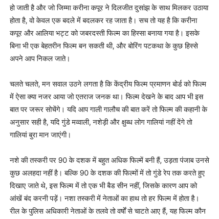
हो जाती है और जो जिम्‍मा करीना कपूर ने दिलजीत दुसांझ के साथ मिलकर उठाया
होता है, वो केवल एक बदले में बदलकर रह जाता है। सच तो यह है कि करीना
कपूर और आलिया भट्ट को जबरदस्‍ती फिल्‍म का हिस्‍सा बनाया गया है। इसके
बिना भी एक बेहतरीन फिल्‍म बन सकती थी, और बोरिंग पटकथा के कुछ हिस्‍से
अपने आप निकल जाते।
चलते चलते, मन सवाल उठने लगता है कि केंद्रीय फिल्‍म प्रमाणन बोर्ड को फिल्‍म
में ऐसा क्‍या नजर आया जो एतराज जनक था। फिल्‍म देखने के बाद आप भी इस
बात पर जरूर सोचेंगे। यदि आप गाली गालौच की बात करें तो फिल्‍म की कहानी के
अनुसार सही है, यदि गुंडे मव्‍वाली, नशेड़ी और क्षुब्‍ध लोग गालियां नहीं देंगे तो
गालियां बुरा मान जाएंगी।
नशे की तस्‍करी पर 90 के दशक में बहुत अधिक फिल्‍में बनी हैं, उड़ता पंजाब उनसे
कुछ अलहदा नहीं है। बल्‍कि 90 के दशक की फिल्‍मों में तो गुंडे रेप तक करते हुए
दिखाए जाते थे, इस फिल्‍म में तो एक भी बैड सीन नहीं, जिसके कारण आप को
आंखें बंद करनी पड़ें। नशा तस्‍करी में नेताओं का हाथ तो हर फिल्‍म में होता है।
रील के पुलिस अधिकारी नेताओं के तलवे तो वर्षों से चाटते आए हैं, यह फिल्‍म कौन