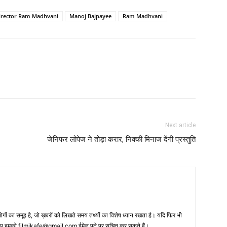
irector Ram Madhvani
Manoj Bajpayee
Ram Madhvani
Next article
जेनिफर लोपेज ने तोड़ा करार, निक्‍की मिनाज देंगी प्रस्‍तुति
 का समूह है, जो ख़बरों को लिखते समय तथ्‍यों का विशेष ध्‍यान रखता है। यदि फिर भी
 आप हमको filmikafe@gmail.com ईमेल पते पर सूचित कर सकते हैं।