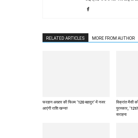
RELATED ARTICLES
MORE FROM AUTHOR
फरहान अख्तर की फिल्म ‘120 बहादुर’ में नजर
विक्रांत मैसी को
आएंगी राशि खन्ना!
पुरस्कार, ‘12th
सराहना