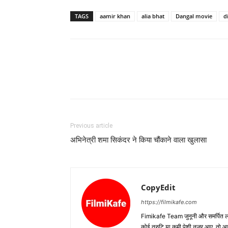
TAGS
aamir khan
alia bhat
Dangal movie
d
Previous article
अभिनेत्री शमा सिकंदर ने किया चौंकाने वाला खुलासा
CopyEdit
https://filmikafe.com
Fimikafe Team जुनूनी और समर्पित लोगों
कोई त्रुटि या कमी पेशी नजर आए, तो