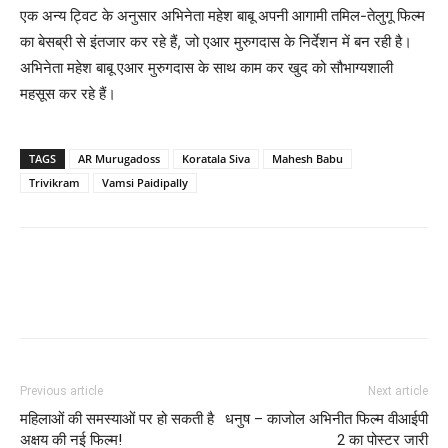
एक अन्‍य ट्विट के अनुसार अभिनेता महेश बाबू अपनी आगामी तमिल-तेलुगू फिल्म
का बेसब्री से इंतजार कर रहे हैं, जो एआर मुरुगदास के निर्देशन में बन रही है।
अभिनेता महेश बाबू एआर मुरुगदास के साथ काम कर खुद को सौभाग्‍यशाली
महसूस कर रहे हैं।
TAGS
AR Murugadoss
Koratala Siva
Mahesh Babu
Trivikram
Vamsi Paidipally
Previous article
Next article
महिलाओं की समस्‍याओं पर हो सकती है
धनुष – काजोल अभिनीत फिल्‍म वीआईपी
अक्षय की नई फिल्‍म!
2 का पोस्‍टर जारी