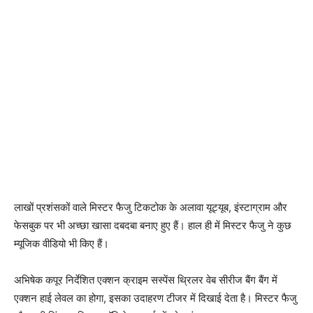
लाखों प्रशंसकों वाले मिस्‍टर फैजु टिकटोक के अलावा यूट्यूब, इंस्‍टाग्राम और
फेसबुक पर भी अच्‍छा खासा दबदबा बनाए हुए हैं। हाल ही में मिस्‍टर फैजु ने कुछ
म्‍यूजिक वीडियो भी किए हैं।
अभिषेक कपूर निर्देशित एक्‍शन क्राइम सस्‍पेंस थ्रिलर वेब सीरीज बैंग बैंग में
एक्‍शन हाई लेवल का होगा, इसका उदाहरण टीजर में दिखाई देता है। मिस्‍टर फैजु