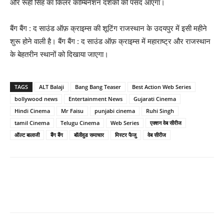
और रूही सिंह का किलर कॉम्‍बिनेशन दर्शकों को पसंद आएगा।
बैंग बैंग : द साउंड ऑफ़ क्राइम्स की शूटिंग राजस्‍थान के उदयपुर में इसी महीने
शुरू होने वाली है। बैंग बैंग : द साउंड ऑफ़ क्राइम्स में महाराष्‍ट्र और राजस्‍थान
के बेहतरीन स्‍थानों को दिखाया जाएगा।
TAGS
ALT Balaji
Bang Bang Teaser
Best Action Web Series
bollywood news
Entertainment News
Gujarati Cinema
Hindi Cinema
Mr Faisu
punjabi cinema
Ruhi Singh
tamil Cinema
Telugu Cinema
Web Series
एक्‍शन वेब सीरीज
ऑल्‍ट बालाजी
बैंग बैंग
बॉलीवुड समाचार
मिस्‍टर फैजु
वेब सीरीज