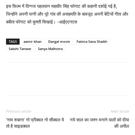
इस फिल्म में दिग्गज पहलवान महावीर सिंह फोगाट की कहानी दर्शाई गई है,
जिन्होंने अपनी पत्नी और पूरे गांव की असहमति के बावजूद अपनी बेटियों गीता और
बबीता फोगाट को कुश्ती सिखाई। -आईएएनएस
TAGS
aamir khan
Dangal movie
Fatima Sana Shaikh
Sakshi Tanwar
Sanya Malhotra
Previous article
Next article
‘नाम शबाना’ नो प्रीक्‍वल नो सीक्‍वल ये
नये साल का जश्‍न मनाने वालों को दीया
तो है साइडक्‍वल
की अपील