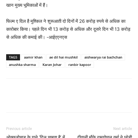
खान मुख्य भूमिकाओं में हैं।
फिल्‍म ए दिल है मुश्‍किल ने शुरूआती दो दिनों में 26 करोड़ रुपये से अधिक का
कारोबार किया। पहले दिन भी 13 करोड़ से अधिक और दूसरे दिन भी 13 करोड़
से अधिक की कमाई की। -आईएएनएस
TAGS
aamir khan
ae dil hai mushkil
aishwarya rai bachchan
anushka sharma
Karan Johar
ranbir kapoor
Previous article
Next article
ओक्‍कडोचाडू के गाने ‘दिल चाहता है’ में
दीवाली मौके रामगोपाल वर्मा ने छोड़ी