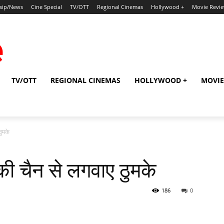
sip/News
Cine Special
TV/OTT
Regional Cinemas
Hollywood +
Movie Revi
TV/OTT
REGIONAL CINEMAS
HOLLYWOOD +
MOVIE
ठुमके
की चैन से लगवाए ठुमके
186
0