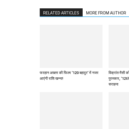
RELATED ARTICLES
MORE FROM AUTHOR
फरहान अख्तर की फिल्म ‘120 बहादुर’ में नजर
विक्रांत मैसी को
आएंगी राशि खन्ना!
पुरस्कार, ‘12th
सराहना