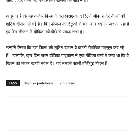
ऑफ शांदेर केज’’ के नायक विन डीजल की बांहों में हैं।
अनुमान है कि यह तस्वीर फिल्म ‘‘एक्सएक्सएक्स द रिटर्न ऑफ शांदेर केज’’ की
शूटिंग दौरान ली गई है। विन डीजल का टैटूओं से भरा नग्‍न बदन नजर आ रहा है
एवं विन डीजल ने दीपिका को पीछे से पकड़ रखा है।
उन्‍होंने लिखा कि इस फिल्म की शूटिंग दौरान वे काफी रोमांचित महसूस कर रहे
हैं। हालांकि, कुछ दिन पहले दीपिका पादुकोण ने एक मीडिया वार्ता में कहा था कि वे
फिल्‍म को लेकर काफी नर्वस हैं। यह उनकी पहली हॉलीवुड फिल्‍म है।
TAGS
deepika padukone
vin diesel